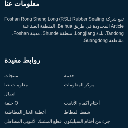
معلومات عنا
تقع شركة Foshan Rong Sheng Long (RSL) Rubber Sealing
Article المحدودة في طريق Beihua، المنطقة الصناعية
Tandong، بلدة Longjiang، منطقة Shunde، مدينة Foshan،
مقاطعة Guangdong.
روابط مفيدة
خدمة
منتجات
مركز المعلومات
معلومات عنا
اتصال
أختام أكمام الأنابيب
حلقة O
شفط المطاط
أغطية الغبار المطاطية
جزء من أختام السيليكون
قطع المشبك الأنبوبي المطاطي