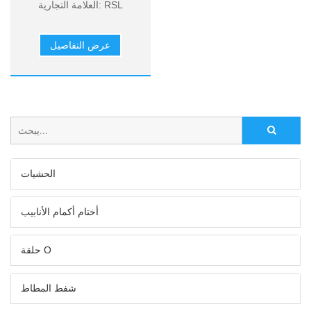
العلامة التجارية: RSL
النموذج: نموذج مخصص
الحد الأدنى: 100 قطعة
عرض التفاصيل
المواد: NBR، NR، SBR
الدفع: L/C أو T/T
الحشيات
أختام أكمام الأنابيب
حلقة O
شفط المطاط