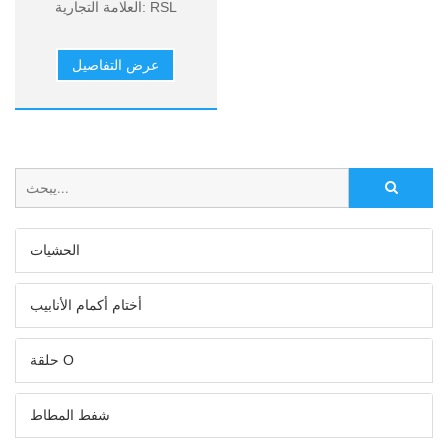
العلامة التجارية: RSL
النموذج: نموذج مخصص
الحد الأدنى: 100 قطعة
عرض التفاصيل
المواد: مطاط السيليكون
الدفع: L/C أو T/T
الحشيات
أختام أكمام الأنابيب
حلقة O
شفط المطاط