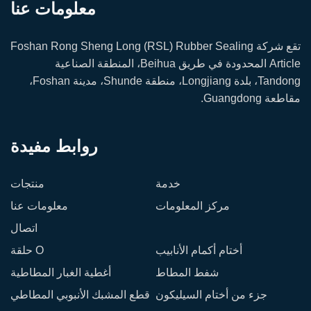
معلومات عنا
تقع شركة Foshan Rong Sheng Long (RSL) Rubber Sealing
Article المحدودة في طريق Beihua، المنطقة الصناعية
Tandong، بلدة Longjiang، منطقة Shunde، مدينة Foshan،
مقاطعة Guangdong.
روابط مفيدة
خدمة
منتجات
مركز المعلومات
معلومات عنا
اتصال
أختام أكمام الأنابيب
حلقة O
شفط المطاط
أغطية الغبار المطاطية
جزء من أختام السيليكون
قطع المشبك الأنبوبي المطاطي